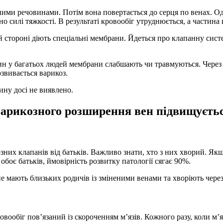
ивними речовинами. Потім вона повертається до серця по венах. 
 силі тяжкості. В результаті кровообіг утруднюється, а частина к
ій стороні діють спеціальні мембрани. Йдеться про клапанну систе
н у багатьох людей мембрани слабшають чи травмуються. Через 
звивається варикоз.
ину досі не виявлено.
варикозного розширення вен підвищуєтьс
зних клапанів від батьків. Важливо знати, хто з них хворий. Якщо
боє батьків, ймовірність розвитку патології сягає 90%.
не мають близьких родичів із зміненими венами та хворіють через
обіг пов’язаний із скороченням м’язів. Кожного разу, коли м’я