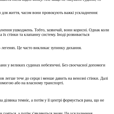
ми для життя, часом вони провокують важкі ускладнення:
сунення ушкоджень. Тобто, зазвичай, вони корисні. Однак коли
а їх стінки та клапанну систему. Іноді розвивається
в легенях. Це часто викликає зупинку дихання.
Рани у великих судинах небезпечні. Без своєчасної допомоги
в легше тече до серця і менше давить на венозні стінки. Далі
омогою або на власному транспорті.
ілянка темніє, а потім у її центрі формується рана, що не
 гояться, а потім з’являються знову. Це ускладнення