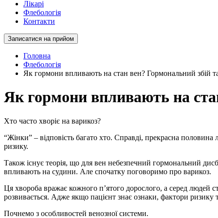
Лікарі
Флебологія
Контакти
Записатися на прийом
Головна
Флебологія
Як гормони впливають на стан вен? Гормональний збій т
Як гормони впливають на ста
Хто часто хворіє на варикоз?
“Жінки” – відповість багато хто. Справді, прекрасна половина л
ризику.
Також існує теорія, що для вен небезпечний гормональний дисб
впливають на судини. Але спочатку поговоримо про варикоз.
Ця хвороба вражає кожного п’ятого дорослого, а серед людей ст
розвивається. Адже якщо пацієнт знає ознаки, фактори ризику т
Почнемо з особливостей венозної системи.