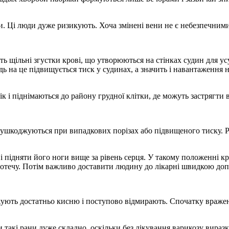
яви. Ці люди дуже ризикують. Хоча змінені вени не є небезпечни
ть щільні згустки крові, що утворюються на стінках судин для у
дь на це підвищується тиск у судинах, а значить і навантаження н
к і піднімаються до району грудної клітки, де можуть застрягти 
ни ушкоджуються при випадкових порізах або підвищеного тиску. 
 підняти його ноги вище за рівень серця. У такому положенні кро
отечу. Потім важливо доставити людину до лікарні швидкою доп
ють достатньо кисню і поступово відмирають. Спочатку вражена д
акі рани дуже складно, оскільки без лікування варикозу виразки