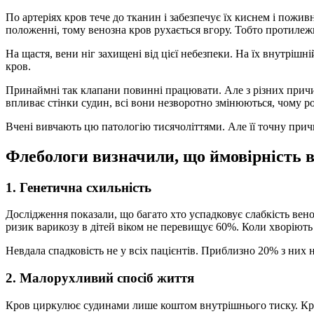
По артеріях кров тече до тканин і забезпечує їх киснем і пож
положенні, тому венозна кров рухається вгору. Тобто протилежно
На щастя, вени ніг захищені від цієї небезпеки. На їх внутрішн
кров.
Принаймні так клапани повинні працювати. Але з різних причи
впливає стінки судин, всі вони незворотно змінюються, чому ро
Вчені вивчають цю патологію тисячоліттями. Але її точну прич
Флебологи визначили, що ймовірність 
1. Генетична схильність
Дослідження показали, що багато хто успадковує слабкість вено
ризик варикозу в дітей віком не перевищує 60%. Коли хворіють о
Невдала спадковість не у всіх пацієнтів. Приблизно 20% з них 
2. Малорухливий спосіб життя
Кров циркулює судинами лише коштом внутрішнього тиску. Крово