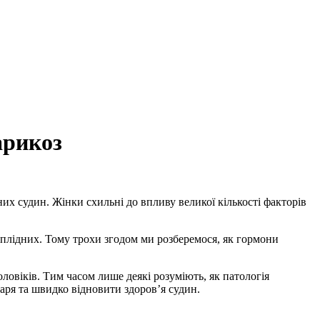
арикоз
них судин. Жінки схильні до впливу великої кількості факторів
аплідних. Тому трохи згодом ми розберемося, як гормони
ловіків. Тим часом лише деякі розуміють, як патологія
каря та швидко відновити здоров’я судин.