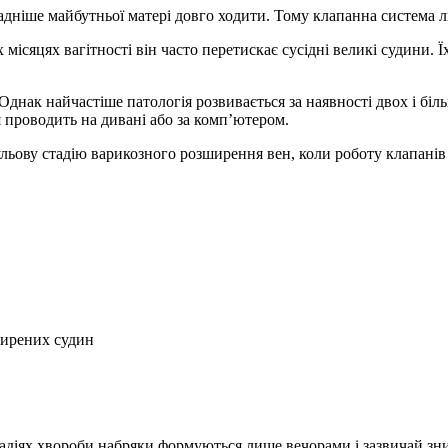
дніше майбутньої матері довго ходити. Тому клапанна система л
 місяцях вагітності він часто перетискає сусідні великі судини. 
днак найчастіше патологія розвивається за наявності двох і бі
 проводить на дивані або за комп’ютером.
льову стадію варикозного розширення вен, коли роботу клапанів 
зширених судин
тадіях хвороби набряки формуються лише вечорами і зазвичай зни