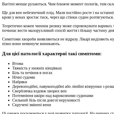
Вагітні менше рухаються. Чим ближче момент пологів, тим скла
Ще для вен небезпечний плід. Маля постійно росте і на останніх
крові у венах зростає тиск, через що стінки судин розтягуються.
Теоретично кожен чинник ризику може спровокувати варикоз. О
починає вести малорухливий спосіб життя і більшу частину дня
Симптоми хвороби виявляються не відразу. Лікарі виділяють ну
пізно вони неминуче виникають.
Для цієї патології характерні такі симптоми:
Втома
Тяжкість у нижніх кінцівках
Біль та печіння в ногах
Нічні судоми
Набряки
Деревоподібні, павукоподібні або лінійні візерунки з ро
Сверблячка вздовж хворих вен
Потемніння шкіри над варикозними судинами
Сильний біль після довгої нерухомості
Скручені змінені вени
Ці ознаки посилюються у разі розвитку патології. На перших с