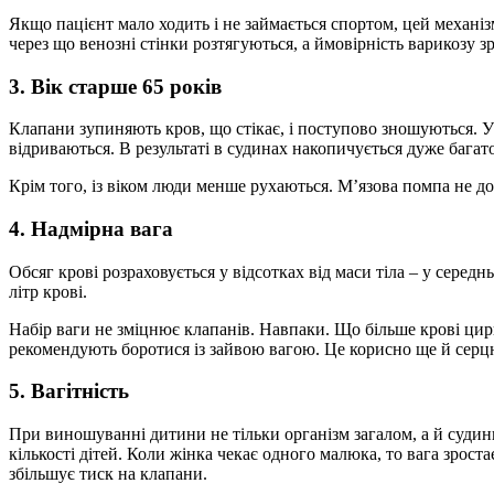
Якщо пацієнт мало ходить і не займається спортом, цей механі
через що венозні стінки розтягуються, а ймовірність варикозу зр
3. Вік старше 65 років
Клапани зупиняють кров, що стікає, і поступово зношуються. 
відриваються. В результаті в судинах накопичується дуже багат
Крім того, із віком люди менше рухаються. М’язова помпа не д
4. Надмірна вага
Обсяг крові розраховується у відсотках від маси тіла – у сере
літр крові.
Набір ваги не зміцнює клапанів. Навпаки. Що більше крові ци
рекомендують боротися із зайвою вагою. Це корисно ще й серц
5. Вагітність
При виношуванні дитини не тільки організм загалом, а й судини
кількості дітей. Коли жінка чекає одного малюка, то вага зроста
збільшує тиск на клапани.