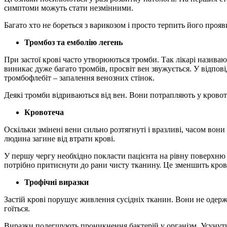
симптоми можуть стати незмінними.
Багато хто не бореться з варикозом і просто терпить його про
Тромбоз та емболію легень
При застої крові часто утворюються тромби. Так лікарі називаю
виникає дуже багато тромбів, просвіт вен звужується. У відпові
тромбофлебіт – запалення венозних стінок.
Деякі тромби відриваються від вен. Вони потрапляють у кровоті
Кровотеча
Оскільки змінені вени сильно розтягнуті і вразливі, часом во
людина загине від втрати крові.
У першу чергу необхідно покласти пацієнта на рівну поверхню і
потрібно притиснути до рани чисту тканину. Це зменшить кров
Трофічні виразки
Застій крові порушує живлення сусідніх тканин. Вони не одержу
гоїться.
Виразки полегшують проникнення бактерій у організм. Усунути т