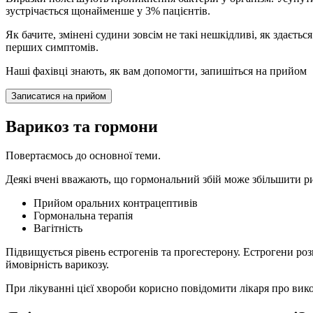
зустрічається щонайменше у 3% пацієнтів.
Як бачите, змінені судини зовсім не такі нешкідливі, як здаєть
перших симптомів.
Наші фахівці знають, як вам допомогти, запишіться на прийом
Записатися на прийом
Варикоз та гормони
Повертаємось до основної теми.
Деякі вчені вважають, що гормональний збій може збільшити риз
Прийом оральних контрацептивів
Гормональна терапія
Вагітність
Підвищується рівень естрогенів та прогестерону. Естрогени р
ймовірність варикозу.
При лікуванні цієї хвороби корисно повідомити лікаря про вик