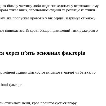
Однак більшу частину доби люди знаходяться у вертикальному
рові стікає вниз, переповнює судини та розтягує їх стінки.
му, яка пропускає кровотік у бік серця і затримує стікаючу
це виникає застій крові. Якщо підвищений тиск дуже довго
я через п’ять основних факторів
 змінені судини діагностовані лише в матері чи батька, то
 інші фактори.
зи стискають вени, кров проштовхується вгору.