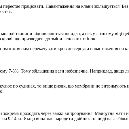
зм перестає працювати. Навантаження на клани збільшується. Без
остає.
У молоді тканини відновлюються швидко, а ось у літньому віці 
о крові, що призводить до зміни венозних стінок.
опомагає венам перекачувати кров до серця, а навантаження на к
дньому 7-8%. Тому збільшення ваги небезпечне. Наприклад, якщо л
ркулює по судинах, то вище ризик, що мембрани не витримують н
ю.
 зокрема проходять через важкі випробування. Майбутня мати наб
є на 9-14 кг. Якщо вона має народити двійню, то іноді вага збільшу