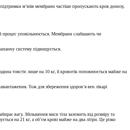
 підтримки м’язів мембрани частіше пропускають кров донизу,
цей процес уповільнюється. Мембрани слабшають чи
лапанну систему підвищується.
юдина товстіє лише на 10 кг, її кровотік поповнюється майже на
авантаження. Тож для збереження здоров’я вен лікарі
ирає вагу. Збільшення маси тіла залежить від розміру та
ється на 21 кг, а об’єм крові майже на два літри. Це різко