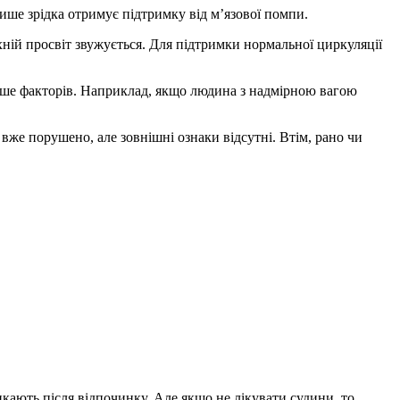
ише зрідка отримує підтримку від м’язової помпи.
Їхній просвіт звужується. Для підтримки нормальної циркуляції
льше факторів. Наприклад, якщо людина з надмірною вагою
вже порушено, але зовнішні ознаки відсутні. Втім, рано чи
кають після відпочинку. Але якщо не лікувати судини, то