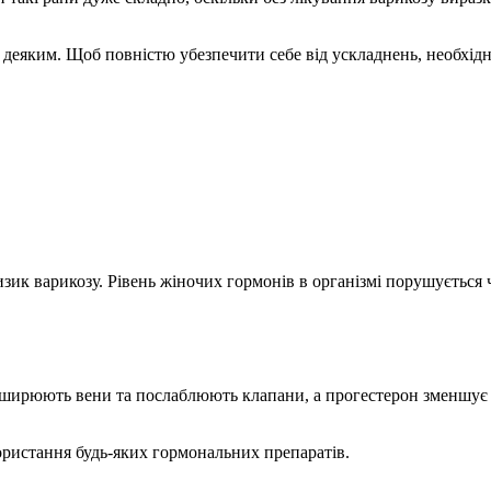
ся деяким. Щоб повністю убезпечити себе від ускладнень, необхід
ик варикозу. Рівень жіночих гормонів в організмі порушується ч
озширюють вени та послаблюють клапани, а прогестерон зменшує 
ористання будь-яких гормональних препаратів.