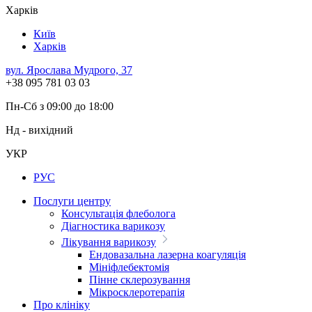
Харків
Київ
Харків
вул. Ярослава Мудрого, 37
+38 095 781 03 03
Пн-Сб з 09:00 до 18:00
Нд - вихідний
УКР
РУС
Послуги центру
Консультація флеболога
Діагностика варикозу
Лікування варикозу
Ендовазальна лазерна коагуляція
Мініфлебектомія
Пінне склерозування
Мікросклеротерапія
Про клініку