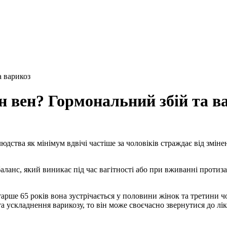
а варикоз
н вен? Гормональний збій та в
юдства як мінімум вдвічі частіше за чоловіків страждає від зміне
аланс, який виникає під час вагітності або при вживанні протиз
арше 65 років вона зустрічається у половини жінок та третини чо
а ускладнення варикозу, то він може своєчасно звернутися до лі