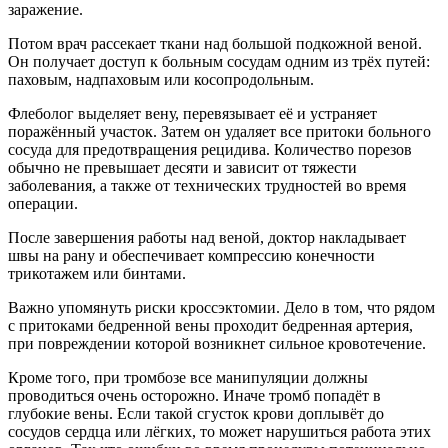
заражение.
Потом врач рассекает ткани над большой подкожной веной.
Он получает доступ к больным сосудам одним из трёх путей:
паховым, надпаховым или косопродольным.
Флеболог выделяет вену, перевязывает её и устраняет
поражённый участок. Затем он удаляет все притоки больного
сосуда для предотвращения рецидива. Количество порезов
обычно не превышает десяти и зависит от тяжести
заболевания, а также от технических трудностей во время
операции.
После завершения работы над веной, доктор накладывает
швы на рану и обеспечивает компрессию конечности
трикотажем или бинтами.
Важно упомянуть риски кроссэктомии. Дело в том, что рядом
с притоками бедренной вены проходит бедренная артерия,
при повреждении которой возникнет сильное кровотечение.
Кроме того, при тромбозе все манипуляции должны
проводиться очень осторожно. Иначе тромб попадёт в
глубокие вены. Если такой сгусток крови доплывёт до
сосудов сердца или лёгких, то может нарушиться работа этих