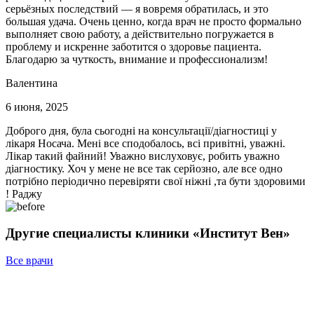
серьёзных последствий — я вовремя обратилась, и это
большая удача. Очень ценно, когда врач не просто формально
выполняет свою работу, а действительно погружается в
проблему и искренне заботится о здоровье пациента.
Благодарю за чуткость, внимание и профессионализм!
Валентина
6 июня, 2025
Доброго дня, була сьогодні на консультації/діагностиці у
лікаря Носача. Мені все сподобалось, всі привітні, уважні.
Лікар такий файний! Уважно вислуховує, робить уважно
діагностику. Хоч у мене не все так серйозно, але все одно
потрібно періодично перевіряти свої ніжні ,та бути здоровими
! Раджу
Другие специалисты клиники «Институт Вен»
Все врачи