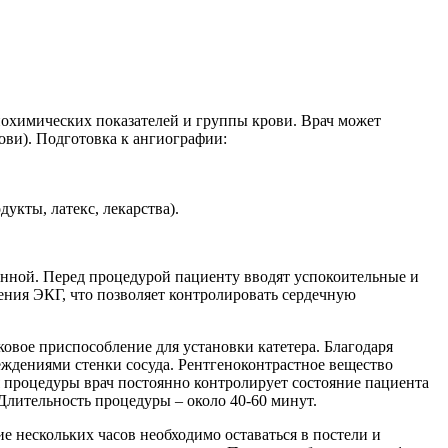
иохимических показателей и группы крови. Врач может
ови). Подготовка к ангиографии:
укты, латекс, лекарства).
нной. Перед процедурой пациенту вводят успокоительные и
ения ЭКГ, что позволяет контролировать сердечную
ковое приспособление для установки катетера. Благодаря
ждениями стенки сосуда. Рентгеноконтрастное вещество
я процедуры врач постоянно контролирует состояние пациента
 Длительность процедуры – около 40-60 минут.
е нескольких часов необходимо оставаться в постели и