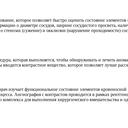
ование, которое позволяет быстро оценить состояние элементо
ормацию о диаметре сосудов, ширине сосудистого просвета, нал
 о стенозах (сужение) и окклюзии (нарушение проходимости) сос
дура, которая выполняется, чтобы обнаруживать и лечить аном
ы вводится контрастное вещество, которое позволяет лучше расс
врач изучает функциональное состояние элементов кровеносной 
оцесса. Ангиография с контрастом проводится в рамках рентге
 комплекса для выполнения хирургического вмешательства и о