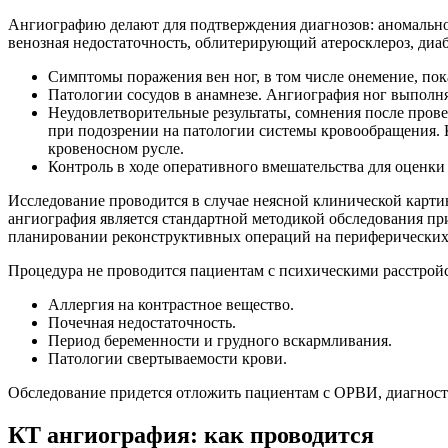
Ангиографию делают для подтверждения диагнозов: аномально
венозная недостаточность, облитерирующий атеросклероз, диаб
Симптомы поражения вен ног, в том числе онемение, пок
Патологии сосудов в анамнезе. Ангиография ног выполня
Неудовлетворительные результаты, сомнения после пров
при подозрении на патологии системы кровообращения. 
кровеносном русле.
Контроль в ходе оперативного вмешательства для оценки
Исследование проводится в случае неясной клинической карти
ангиография является стандартной методикой обследования пр
планировании реконструктивных операций на периферических 
Процедура не проводится пациентам с психическими расстрой
Аллергия на контрастное вещество.
Почечная недостаточность.
Период беременности и грудного вскармливания.
Патологии свертываемости крови.
Обследование придется отложить пациентам с ОРВИ, диагнос
КТ ангиография: как проводится