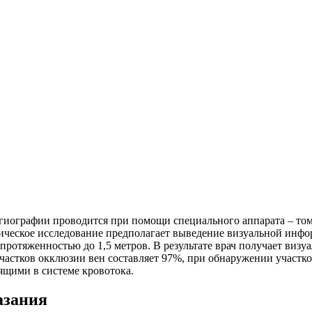
гиографии проводится при помощи специального аппарата – том
ическое исследование предполагает выведение визуальной инфо
протяженностью до 1,5 метров. В результате врач получает визу
астков окклюзии вен составляет 97%, при обнаружении участко
ящими в системе кровотока.
азания