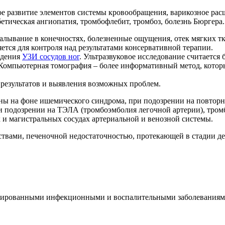
е развитие элементов системы кровообращения, варикозное рас
етическая ангиопатия, тромбофлебит, тромбоз, болезнь Бюргера
алывание в конечностях, болезненные ощущения, отек мягких тк
ется для контроля над результатами консервативной терапии.
едения
УЗИ сосудов ног
. Ультразвуковое исследование считается
Компьютерная томография – более информативный метод, которы
 результатов и выявления возможных проблем.
ны на фоне ишемического синдрома, при подозрении на повторн
и подозрении на ТЭЛА (тромбоэмболия легочной артерии), тром
и магистральных сосудах артериальной и венозной системы.
ствами, печеночной недостаточностью, протекающей в стадии д
тированными инфекционными и воспалительными заболеваниями