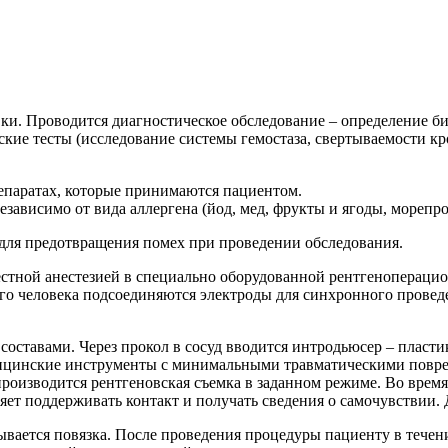
ки. Проводится диагностическое обследование – определение б
ские тесты (исследование системы гемостаза, свертываемости кр
епаратах, которые принимаются пациентом.
ависимо от вида аллергена (йод, мед, фрукты и ягоды, морепрод
для предотвращения помех при проведении обследования.
стной анестезией в специально оборудованной рентгеноперацио
го человека подсоединяются электроды для синхронного провед
составами. Через прокол в сосуд вводится интродьюсер – пласти
дицинские инструменты с минимальными травматическими повре
производится рентгеновская съемка в заданном режиме. Во врем
ляет поддерживать контакт и получать сведения о самочувствии.
вается повязка. После проведения процедуры пациенту в течени