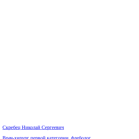
Скребец Николай Сергеевич
Врач-хирург первой категории, флеболог.